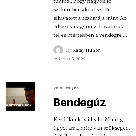
tükrözi, hogy nagyon jó
szakember, aki abszolút
elhivatott a szakmája iránt. Az
edzések nagyon változatosak,
teljes mértékben a vendégre …
By
Kátay Hunor
·
március 5, 2026
velemenyek
Bendegúz
Kezdőknek is ideális Mindig
figyel arra, mire van szükséged,