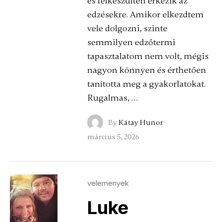
és felkészülten érkezik az
edzésekre. Amikor elkezdtem
vele dolgozni, szinte
semmilyen edzőtermi
tapasztalatom nem volt, mégis
nagyon könnyen és érthetően
tanította meg a gyakorlatokat.
Rugalmas, …
By
Kátay Hunor
·
március 5, 2026
velemenyek
Luke