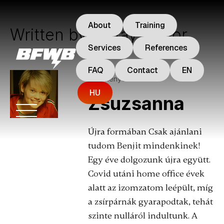
About
Training
Written by: Kátay Hunor
Services
References
FAQ
Contact
EN
velemenyek
HU
Zsuzsanna
Újra formában Csak ajánlani
tudom Benjit mindenkinek!
Egy éve dolgozunk újra együtt.
Covid utáni home office évek
alatt az izomzatom leépült, míg
a zsírpárnák gyarapodtak, tehát
szinte nulláról indultunk. A